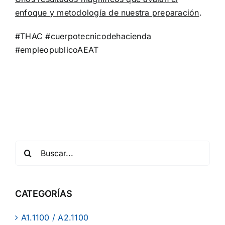
enfoque y metodología de nuestra preparación
.
#THAC #cuerpotecnicodehacienda
#empleopublicoAEAT
CATEGORÍAS
A1.1100 / A2.1100