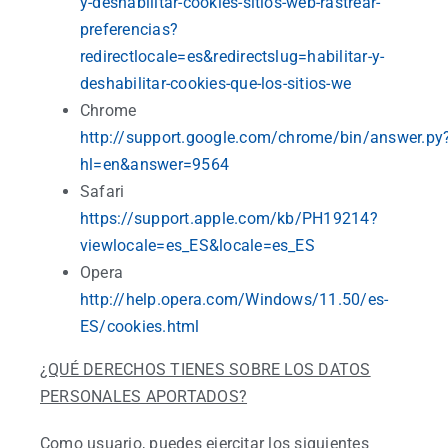
y-deshabilitar-cookies-sitios-web-rastrear-
preferencias?
redirectlocale=es&redirectslug=habilitar-y-
deshabilitar-cookies-que-los-sitios-we
Chrome
http://support.google.com/chrome/bin/answer.py
hl=en&answer=9564
Safari
https://support.apple.com/kb/PH19214?
viewlocale=es_ES&locale=es_ES
Opera
http://help.opera.com/Windows/11.50/es-
ES/cookies.html
¿QUÉ DERECHOS TIENES SOBRE LOS DATOS
PERSONALES APORTADOS?
Como usuario, puedes ejercitar los siguientes