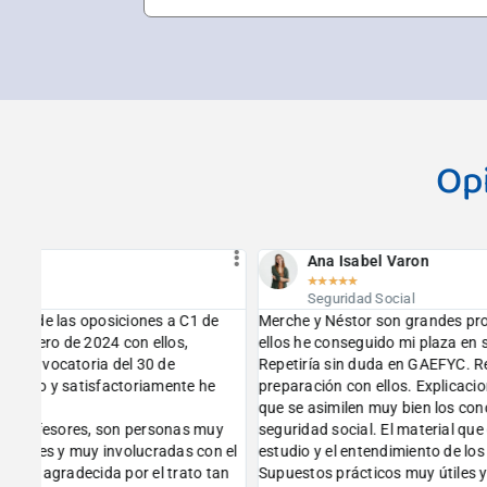
Op
Ana Isabel Varon
★
★
★
★
★
Seguridad Social
e
Merche y Néstor son grandes profesores. Gracias a
La mater
ellos he conseguido mi plaza en seguridad social.
además 
Repetiría sin duda en GAEFYC. Recomiendo 100% la
imparte
preparación con ellos. Explicaciones claras que hacen
encima,
que se asimilen muy bien los conceptos básicos de
todo mo
uy
seguridad social. El material que dan facilita mucho el
profes!!
 el
estudio y el entendimiento de los artículos de la ley.
an
Supuestos prácticos muy útiles y acorde con lo