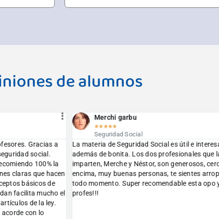
iniones de alumnos
Merchi garbu
Ruth Domingu
★
★
★
★
★
★
★
★
★
★
Seguridad Social
Seguridad Socia
ia de Seguridad Social es útil e interesante,
He realizado la prepar
de bonita. Los dos profesionales que la
Seguridad Social y t
n, Merche y Néstor, son generosos, cercanos y
el temario muy bien, 
 muy buenas personas, te sientes arropada en
mento. Super recomendable esta opo y sus
!