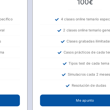
100
€
pecífico
4 clases online temario espec
ral
2 clases online temario gene
s
Clases grabadas ilimitada
ema
Casos prácticos de cada t
Tipos test de cada tema
s
Simulacros cada 2 mese
Resolución de dudas
Me apunto