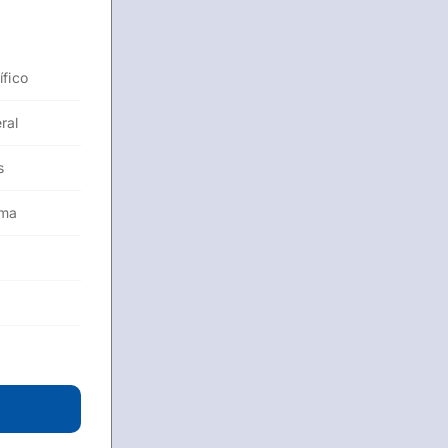
ífico
ral
s
ema
s